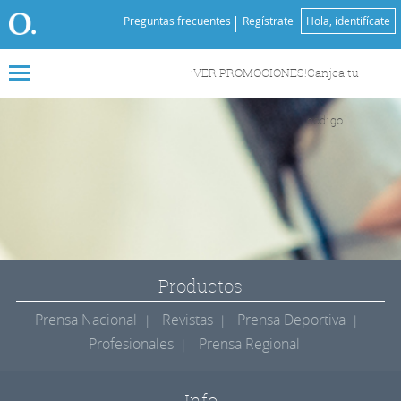
Preguntas frecuentes
Regístrate
Hola, identifícate
¡VER PROMOCIONES!
Canjea tu
código
Productos
Prensa Nacional
Revistas
Prensa Deportiva
Profesionales
Prensa Regional